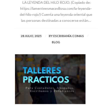
LA LEYENDA DEL HILO ROJO. (Copiado de:
https://lamenteesmaravillosa.com/la-leyenda-
del-hilo-rojo/) Cuenta una leyenda oriental que
las personas destinadas a conocerse están…
28 JULIO, 2025
BY
ESCRIBANÍA COMAS
BLOG