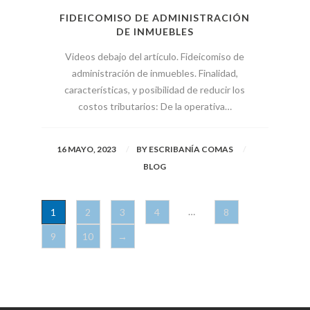
FIDEICOMISO DE ADMINISTRACIÓN
DE INMUEBLES
Videos debajo del artículo. Fideicomiso de
administración de inmuebles. Finalidad,
características, y posibilidad de reducir los
costos tributarios: De la operativa…
16 MAYO, 2023
BY
ESCRIBANÍA COMAS
BLOG
…
1
2
3
4
8
9
10
→