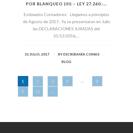
POR BLANQUEO (III) – LEY 27.260.-...
Estimados Contadores: Llegamos a principios
de Agosto de 2017.- Ya se presentaron en Julio
las DECLARACIONES JURADAS del
31/12/2016,…
31 JULIO, 2017
BY
ESCRIBANÍA COMAS
BLOG
…
1
2
3
4
8
9
10
→