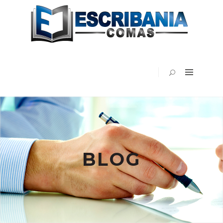
INICIO
ESCRIBANÍA
COMAS
EN
LOS
MEDIOS
BLOG
VIDEOS
PUBLICACIONES
CONTACTO
BLOG