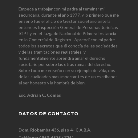
Empecé a trabajar con mi padre al terminar mi
secundaria, durante el año 1977, y lo primero que me
enseñó fue el oficio de Gestor societario ante la
entonces Inspección General de Personas Jurídicas
IGPJ, y en el Juzgado Nacional de Primera Instancia
en lo Comercial de Registro.- Aprendí con mi padre
todos los secretos que él conocía de las sociedades
y de las tramitaciones registrales, y
fundamentalmente aprendí a amar el derecho
societario por sobre las otras ramas del derecho.
Sobre todo me enseño con su ejemplo de vida, dos
de las cualidades mas importantes de un escribano:
el ser honesto y la hombría de bien.
Esc. Adrián C. Comas
DATOS DE CONTACTO
Dom. Riobamba 436, piso 4- C.A.B.A.
Teléfono: 4953-6575 / 7261